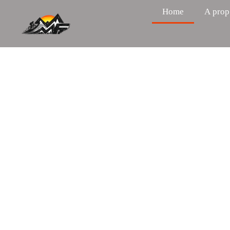
Home
A prop