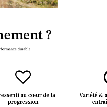
nement ?
erformance durable
ressenti au cœur de la
Variété & 
progression
entra