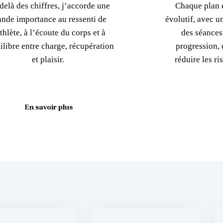
delà des chiffres, j’accorde une
Chaque plan e
ande importance au ressenti de
évolutif, avec u
athlète, à l’écoute du corps et à
des séances
ilibre entre charge, récupération
progression, é
et plaisir.
réduire les r
En savoir plus