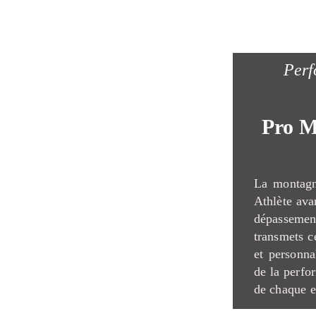
Perf
Pro M
La montagn
Athlète avan
dépasseme
transmets c
et personna
de la perfo
de chaque e