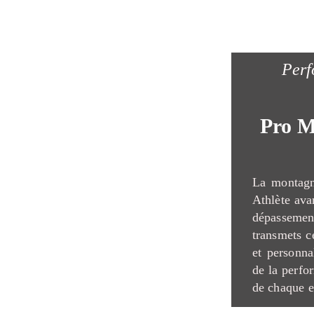
Perf
Pro M
La montagn
Athlète avan
dépasseme
transmets c
et personna
de la perfo
de chaque e