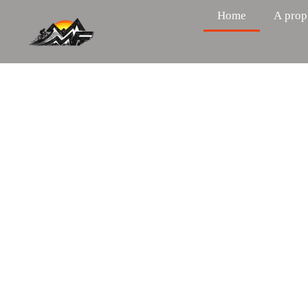
Home
A prop