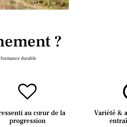
nement ?
erformance durable
ressenti au cœur de la
Variété & 
progression
entra