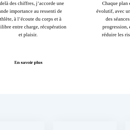
delà des chiffres, j’accorde une
Chaque plan e
ande importance au ressenti de
évolutif, avec u
athlète, à l’écoute du corps et à
des séances
ilibre entre charge, récupération
progression, é
et plaisir.
réduire les r
En savoir plus