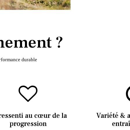
nement ?
erformance durable
ressenti au cœur de la
Variété & 
progression
entra