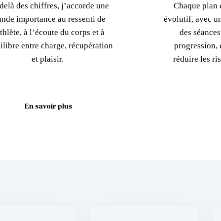
delà des chiffres, j’accorde une
Chaque plan e
ande importance au ressenti de
évolutif, avec u
athlète, à l’écoute du corps et à
des séances
ilibre entre charge, récupération
progression, é
et plaisir.
réduire les r
En savoir plus