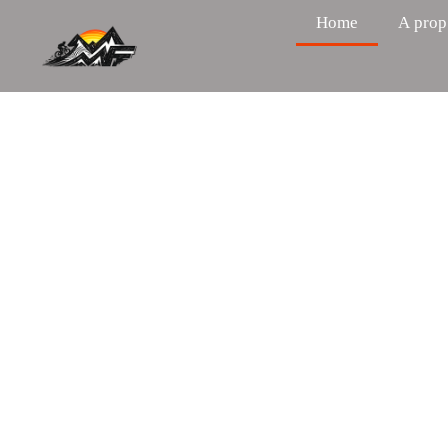
Home
A prop