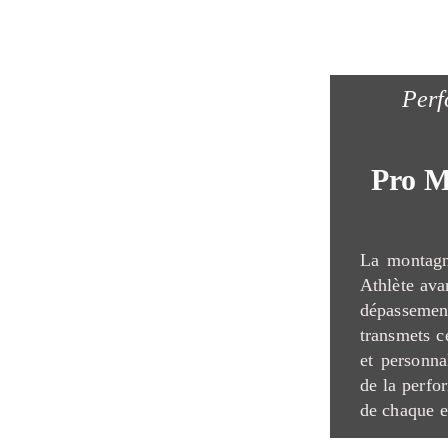
Perf
Pro M
La montagn
Athlète avan
dépasseme
transmets c
et personna
de la perfo
de chaque e