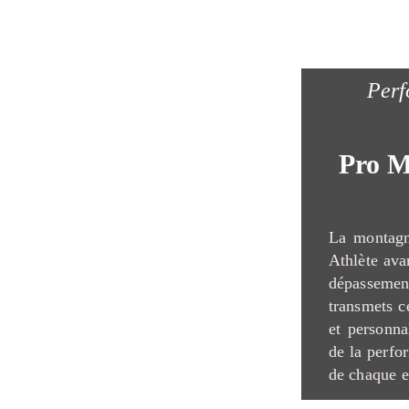
Perf
Pro M
La montagn
Athlète avan
dépasseme
transmets c
et personna
de la perfo
de chaque e