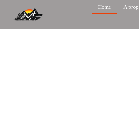
Home
A prop