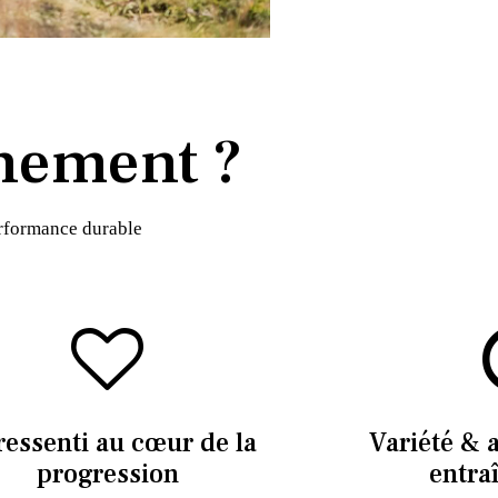
nement ?
erformance durable
ressenti au cœur de la
Variété & 
progression
entra