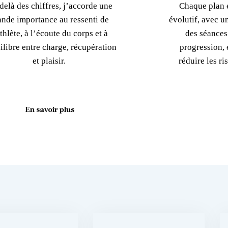
delà des chiffres, j’accorde une
Chaque plan e
ande importance au ressenti de
évolutif, avec u
athlète, à l’écoute du corps et à
des séances
ilibre entre charge, récupération
progression, é
et plaisir.
réduire les r
En savoir plus