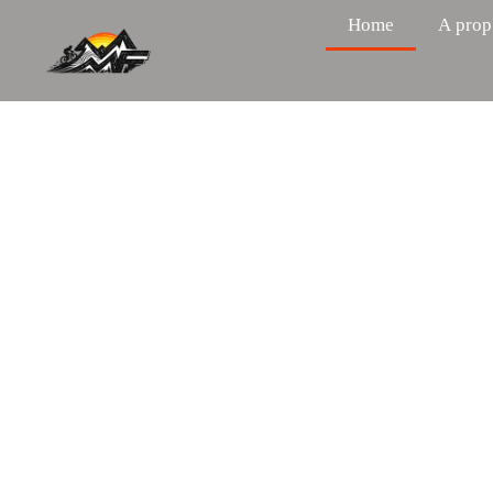
Home
A prop