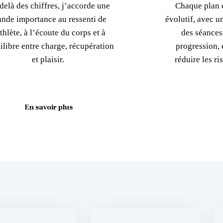
delà des chiffres, j’accorde une
Chaque plan e
ande importance au ressenti de
évolutif, avec u
athlète, à l’écoute du corps et à
des séances
ilibre entre charge, récupération
progression, é
et plaisir.
réduire les r
En savoir plus