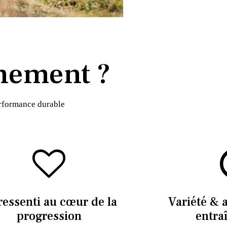
nement ?
erformance durable
ressenti au cœur de la
Variété & 
progression
entra