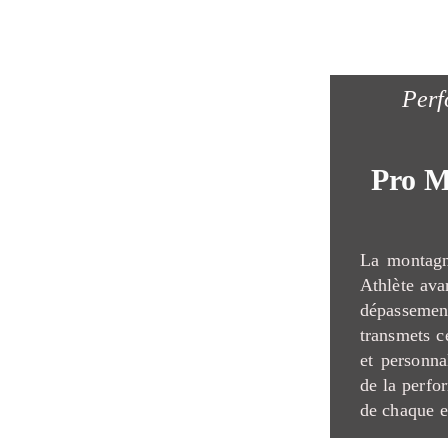
Perf
Pro M
La montagn
Athlète avan
dépasseme
transmets c
et personna
de la perfo
de chaque e