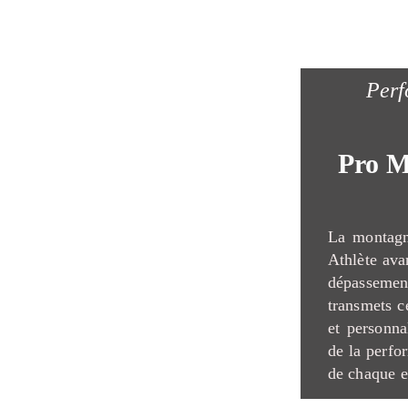
Perf
Pro M
La montagn
Athlète avan
dépasseme
transmets c
et personna
de la perfo
de chaque e