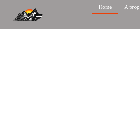
Home
A prop