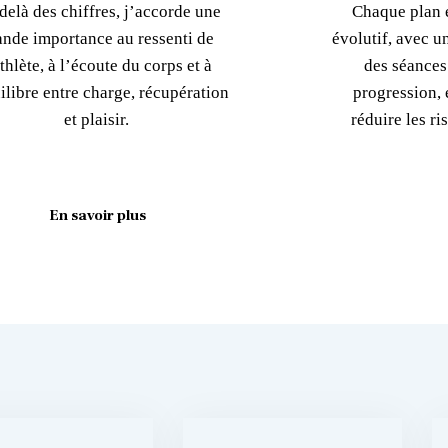
delà des chiffres, j’accorde une
Chaque plan e
ande importance au ressenti de
évolutif, avec u
athlète, à l’écoute du corps et à
des séances
ilibre entre charge, récupération
progression, é
et plaisir.
réduire les r
En savoir plus