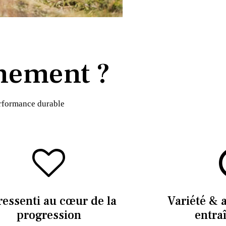
nement ?
erformance durable
ressenti au cœur de la
Variété & 
progression
entra