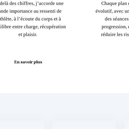
delà des chiffres, j’accorde une
Chaque plan e
ande importance au ressenti de
évolutif, avec u
athlète, à l’écoute du corps et à
des séances
ilibre entre charge, récupération
progression, é
et plaisir.
réduire les r
En savoir plus