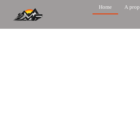
Home
A prop