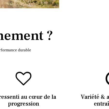
nement ?
erformance durable
ressenti au cœur de la
Variété & 
progression
entra