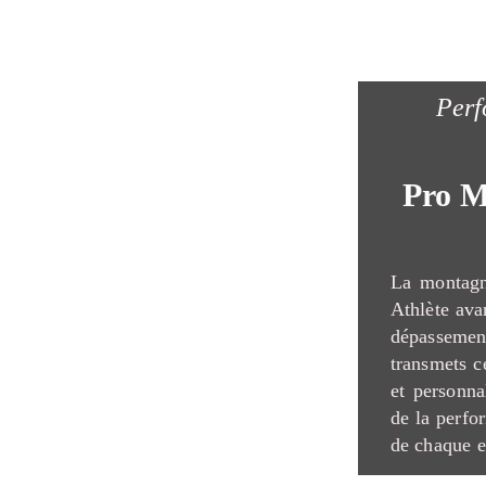
Perf
Pro M
La montagn
Athlète avan
dépasseme
transmets c
et personna
de la perfo
de chaque e