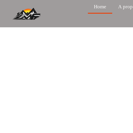
Home
A prop