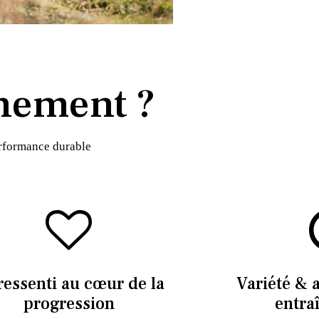
nement ?
erformance durable
ressenti au cœur de la
Variété & 
progression
entra