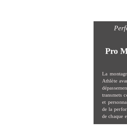
Perf
Pro M
La montagn
Athlète avan
dépasseme
transmets c
et personna
de la perfo
de chaque e