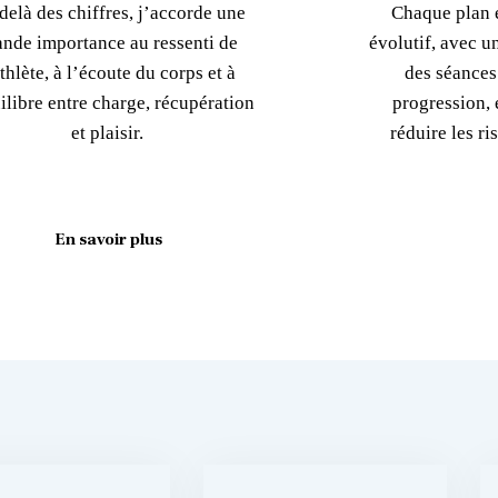
delà des chiffres, j’accorde une
Chaque plan e
ande importance au ressenti de
évolutif, avec u
athlète, à l’écoute du corps et à
des séances
ilibre entre charge, récupération
progression, é
et plaisir.
réduire les r
En savoir plus