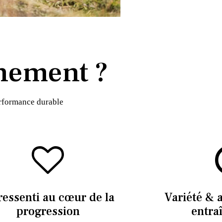
nement ?
erformance durable
ressenti au cœur de la
Variété & 
progression
entra