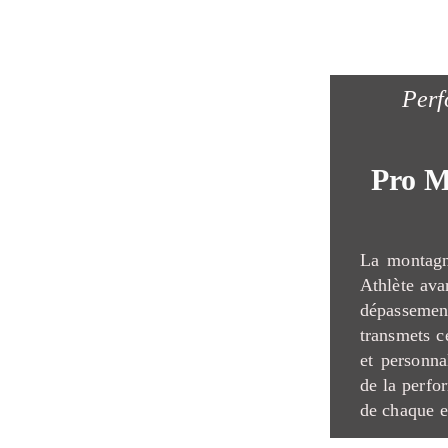
Perf
Pro M
La montagn
Athlète avan
dépasseme
transmets c
et personna
de la perfo
de chaque e