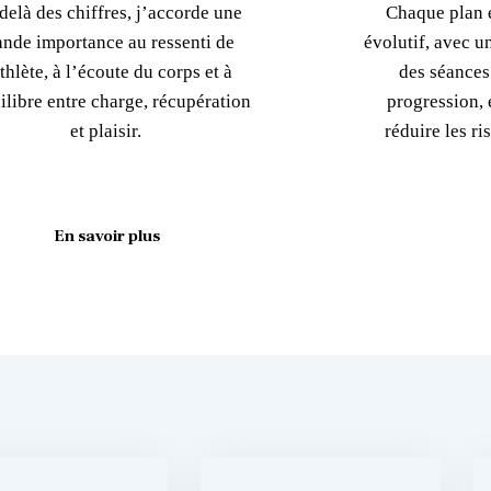
delà des chiffres, j’accorde une
Chaque plan e
ande importance au ressenti de
évolutif, avec u
athlète, à l’écoute du corps et à
des séances
ilibre entre charge, récupération
progression, é
et plaisir.
réduire les r
En savoir plus