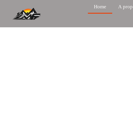
Home
A prop