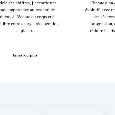
delà des chiffres, j’accorde une
Chaque plan e
ande importance au ressenti de
évolutif, avec u
athlète, à l’écoute du corps et à
des séances
ilibre entre charge, récupération
progression, é
et plaisir.
réduire les r
En savoir plus