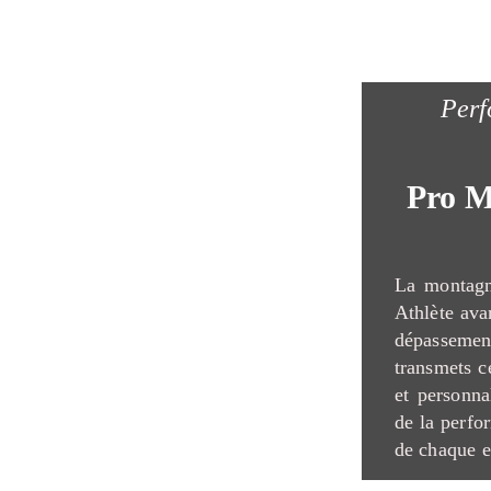
Perf
Pro M
La montagn
Athlète avan
dépasseme
transmets c
et personna
de la perfo
de chaque e