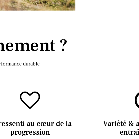
nement ?
erformance durable
ressenti au cœur de la
Variété & 
progression
entra