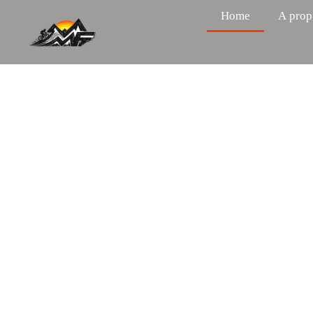
Home
A prop