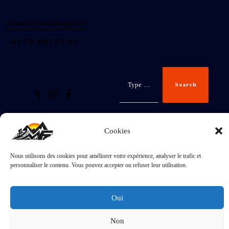
contact@martinfanger.ch
+41 78 480 23 83
Search
Cookies
Inscris-
Nous utilisons des cookies pour améliorer votre expérience, analyser le trafic et
toi
J'accepte la
Politique de confidentialité
.
personnaliser le contenu. Vous pouvez accepter ou refuser leur utilisation.
Oui
Non