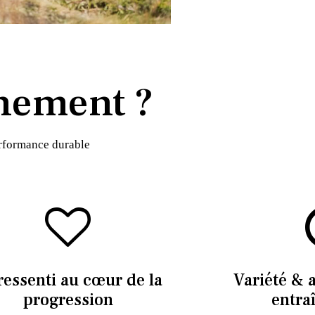
nement ?
erformance durable
ressenti au cœur de la
Variété & 
progression
entra