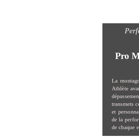
Perf
Pro M
La montagn
Athlète avan
dépasseme
transmets c
et personna
de la perfo
de chaque e