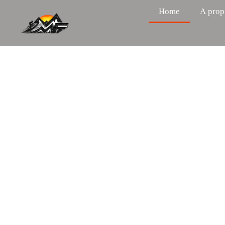
Home
A prop