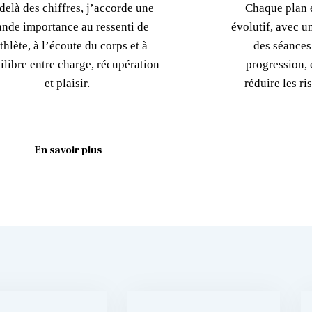
delà des chiffres, j’accorde une
Chaque plan e
ande importance au ressenti de
évolutif, avec u
athlète, à l’écoute du corps et à
des séances
ilibre entre charge, récupération
progression, é
et plaisir.
réduire les r
En savoir plus