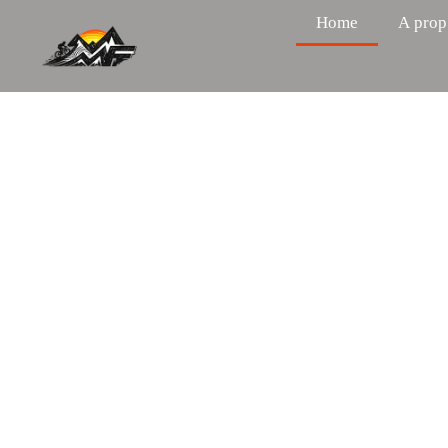
Home
A prop