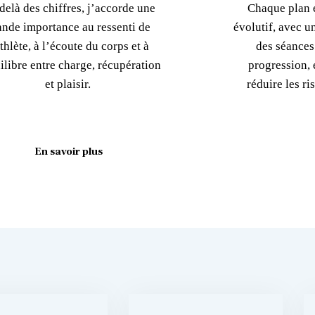
delà des chiffres, j’accorde une
Chaque plan e
ande importance au ressenti de
évolutif, avec u
athlète, à l’écoute du corps et à
des séances
ilibre entre charge, récupération
progression, é
et plaisir.
réduire les r
En savoir plus