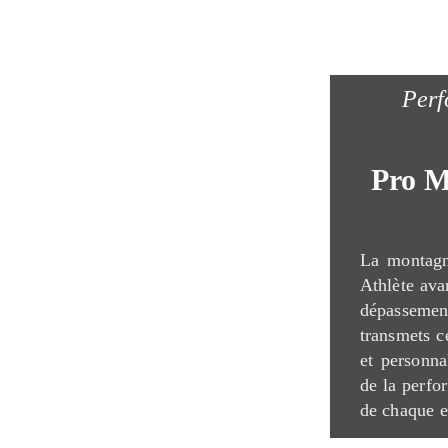
Perf
Pro M
La montagn
Athlète avan
dépasseme
transmets c
et personna
de la perfo
de chaque e