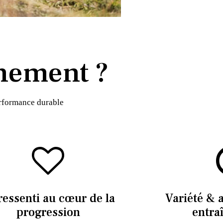
nement ?
erformance durable
ressenti au cœur de la
Variété & 
progression
entra