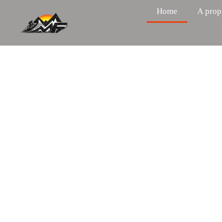
Home
A prop