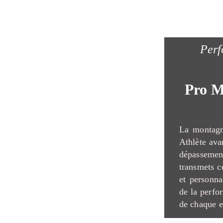
Perf
Pro M
La montagn
Athlète avan
dépasseme
transmets c
et personna
de la perfo
de chaque e