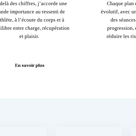
delà des chiffres, j’accorde une
Chaque plan e
ande importance au ressenti de
évolutif, avec u
athlète, à l’écoute du corps et à
des séances
ilibre entre charge, récupération
progression, é
et plaisir.
réduire les r
En savoir plus